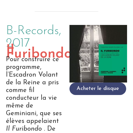
B-Records,
2017
Il
Furibondo
Pour construire ce
programme,
l’Escadron Volant
de la Reine a pris
Acheter le disque
comme fil
conducteur la vie
même de
Geminiani, que ses
élèves appelaient
Il Furibondo
. De