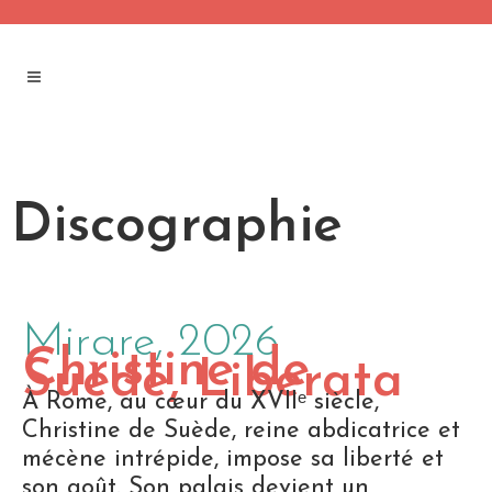
Discographie
Mirare, 2026
Christine de
Suède, Liberata
À Rome, au cœur du XVIIᵉ siècle,
Christine de Suède, reine abdicatrice et
mécène intrépide, impose sa liberté et
son goût. Son palais devient un