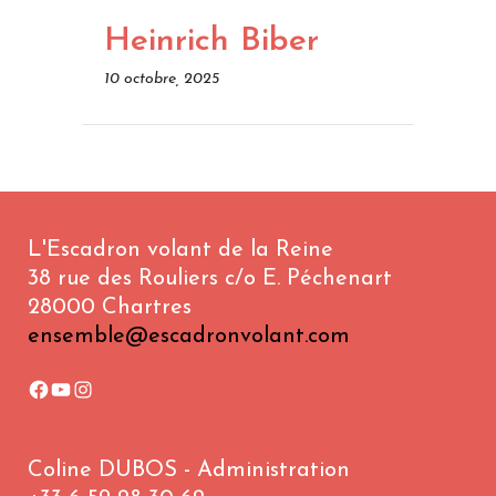
Heinrich Biber
10 octobre, 2025
L'Escadron volant de la Reine
38 rue des Rouliers c/o E. Péchenart
28000 Chartres
ensemble@escadronvolant.com
Coline DUBOS - Administration